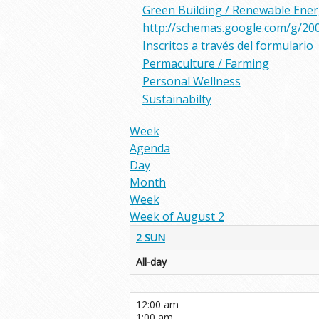
Green Building / Renewable Ene
http://schemas.google.com/g/20
Inscritos a través del formulario
Permaculture / Farming
Personal Wellness
Sustainabilty
Week
Agenda
Day
Month
Week
Week of August 2
2
SUN
All-day
12:00 am
1:00 am