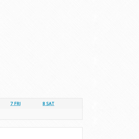
7
FRI
8
SAT