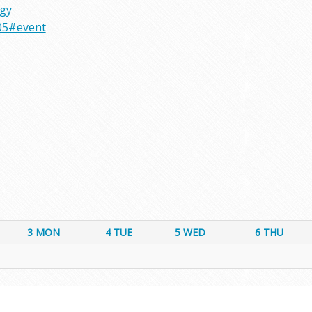
rgy
05#event
3
MON
4
TUE
5
WED
6
THU