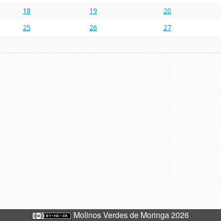
18
19
20
25
26
27
Molinos Verdes de Moringa 2026