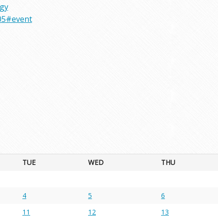
rgy
05#event
TUE
WED
THU
4
5
6
11
12
13