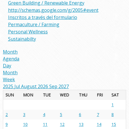
Green Building / Renewable Energy
http://schemas.google.com/g/2005#event
Inscritos a través del formulario
Permaculture / Farming
Personal Wellness
Sustainabilty
Month
Agenda
Day
Month
Week
2025
Jul
August 2026
Sep
2027
SUN
MON
TUE
WED
THU
FRI
SAT
1
2
3
4
5
6
7
8
9
10
11
12
13
14
15