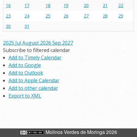
16
17
18
19
20
21
22
23
24
25
26
27
28
29
30
31
2025
Jul
August 2026
Sep
2027
Subscribe to filtered calendar
Add to Timely Calendar
Add to Google
Add to Outlook
Add to Apple Calendar
Add to other calendar
Export to XML
Molinos Verdes de Moringa 2026