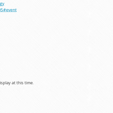
rgy
05#event
play at this time.