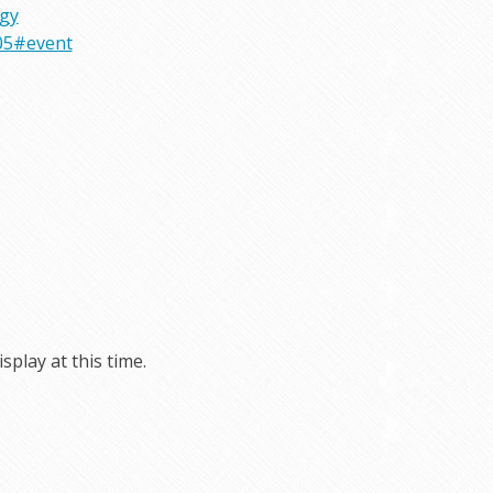
rgy
05#event
play at this time.