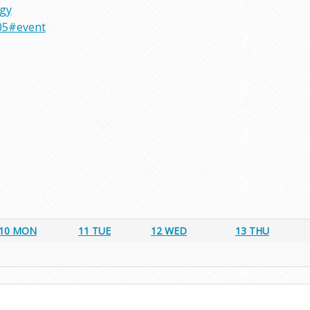
rgy
05#event
10
MON
11
TUE
12
WED
13
THU