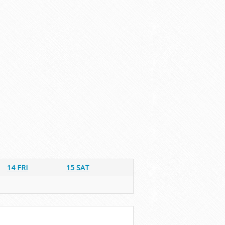
14
FRI
15
SAT