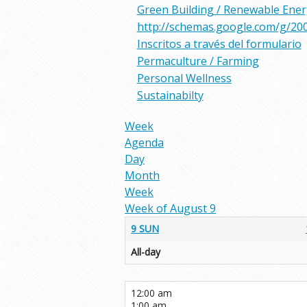
Green Building / Renewable Ene
http://schemas.google.com/g/20
Inscritos a través del formulario
Permaculture / Farming
Personal Wellness
Sustainabilty
Week
Agenda
Day
Month
Week
Week of August 9
9
SUN
All-day
12:00 am
1:00 am