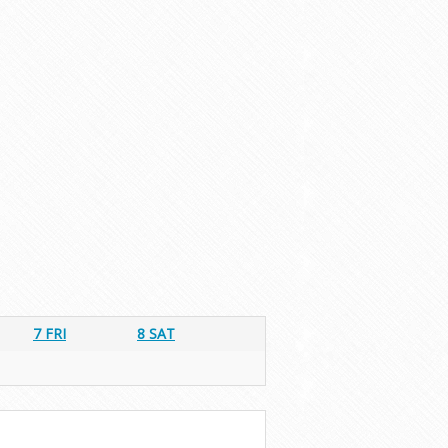
7
FRI
8
SAT