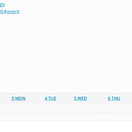
rgy
05#event
3
MON
4
TUE
5
WED
6
THU