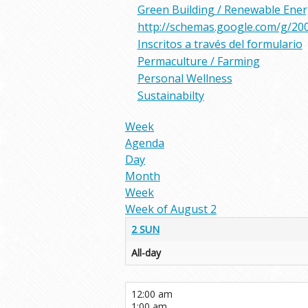
Green Building / Renewable Ene
http://schemas.google.com/g/20
Inscritos a través del formulario
Permaculture / Farming
Personal Wellness
Sustainabilty
Week
Agenda
Day
Month
Week
Week of August 2
2
SUN
All-day
12:00 am
1:00 am