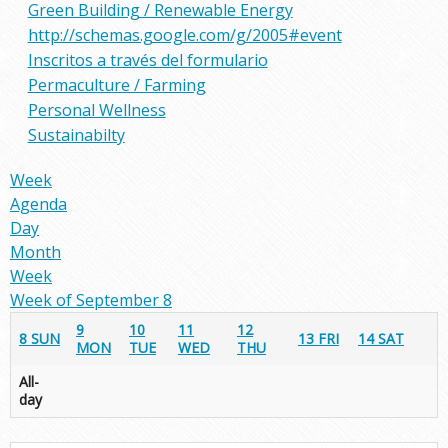
Green Building / Renewable Energy
http://schemas.google.com/g/2005#event
Inscritos a través del formulario
Permaculture / Farming
Personal Wellness
Sustainabilty
Week
Agenda
Day
Month
Week
Week of September 8
9
10
11
12
8
SUN
13
FRI
14
SAT
MON
TUE
WED
THU
All-
day