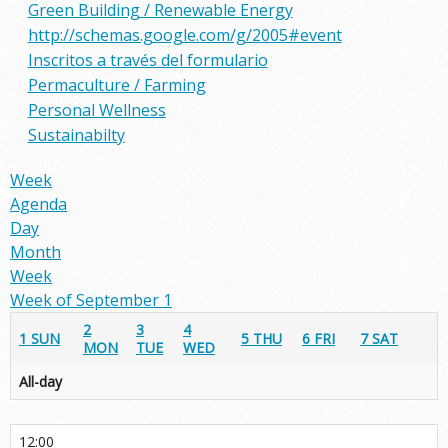
Green Building / Renewable Energy
http://schemas.google.com/g/2005#event
Inscritos a través del formulario
Permaculture / Farming
Personal Wellness
Sustainabilty
Week
Agenda
Day
Month
Week
Week of September 1
2
3
4
1
SUN
5
THU
6
FRI
7
SAT
MON
TUE
WED
All-day
12:00