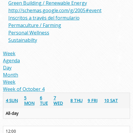
Green Building / Renewable Energy
http://schemas.google.com/g/2005#event
Inscritos a través del formulario
Permaculture / Farming
Personal Wellness
Sustainabilty
Week
Agenda
Day
Month
Week
Week of October 4
5
6
7
4
SUN
8
THU
9
FRI
10
SAT
MON
TUE
WED
All-day
12:00