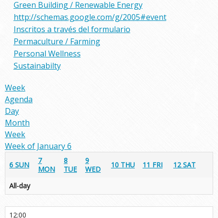
Green Building / Renewable Energy
http://schemas.google.com/g/2005#event
Inscritos a través del formulario
Permaculture / Farming
Personal Wellness
Sustainabilty
Week
Agenda
Day
Month
Week
Week of January 6
7
8
9
6
SUN
10
THU
11
FRI
12
SAT
MON
TUE
WED
All-day
12:00