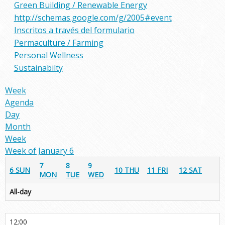
Green Building / Renewable Energy
http://schemas.google.com/g/2005#event
Inscritos a través del formulario
Permaculture / Farming
Personal Wellness
Sustainabilty
Week
Agenda
Day
Month
Week
Week of January 6
7
8
9
6
SUN
10
THU
11
FRI
12
SAT
MON
TUE
WED
All-day
12:00