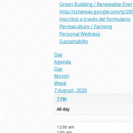
Green Building / Renewable Ene
http://schemas.google.com/g/20
Inscritos a través del formulario
Permaculture / Farming
Personal Wellness
Sustainabilty
Day
Agenda
Day
Month
Week
7 August, 2026
7
FRI
All-day
12:00 am
1:00 am