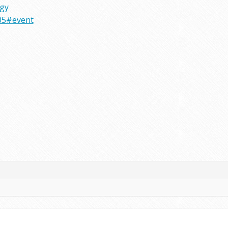
rgy
05#event