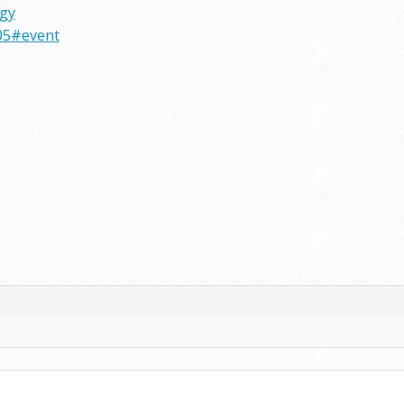
rgy
05#event