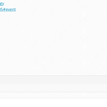
rgy
05#event