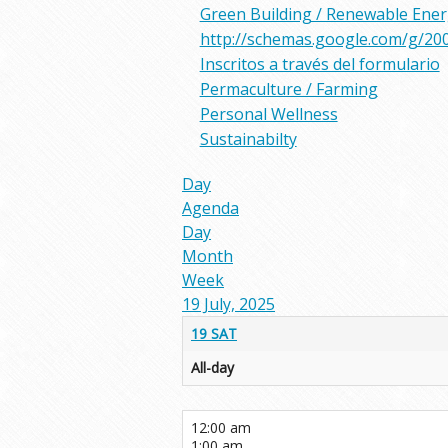
Green Building / Renewable Ene
http://schemas.google.com/g/20
Inscritos a través del formulario
Permaculture / Farming
Personal Wellness
Sustainabilty
Day
Agenda
Day
Month
Week
19 July, 2025
19
SAT
All-day
12:00 am
1:00 am