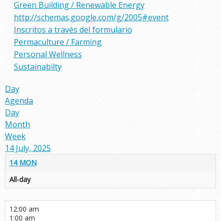
Green Building / Renewable Energy
http://schemas.google.com/g/2005#event
Inscritos a través del formulario
Permaculture / Farming
Personal Wellness
Sustainabilty
Day
Agenda
Day
Month
Week
14 July, 2025
14
MON
All-day
12:00 am
1:00 am