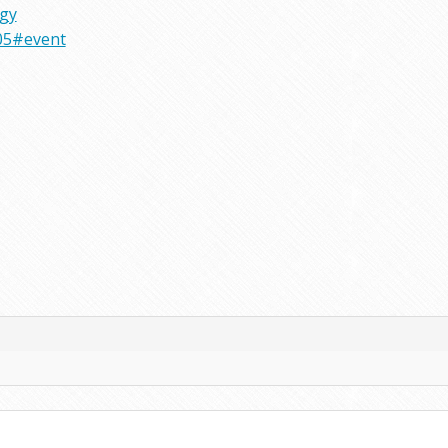
rgy
05#event