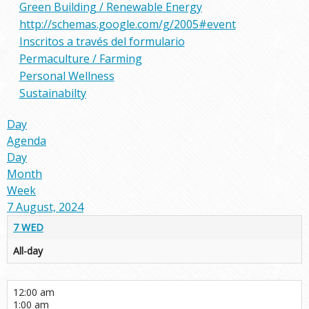
Green Building / Renewable Energy
http://schemas.google.com/g/2005#event
Inscritos a través del formulario
Permaculture / Farming
Personal Wellness
Sustainabilty
Day
Agenda
Day
Month
Week
7 August, 2024
7
WED
All-day
12:00 am
1:00 am