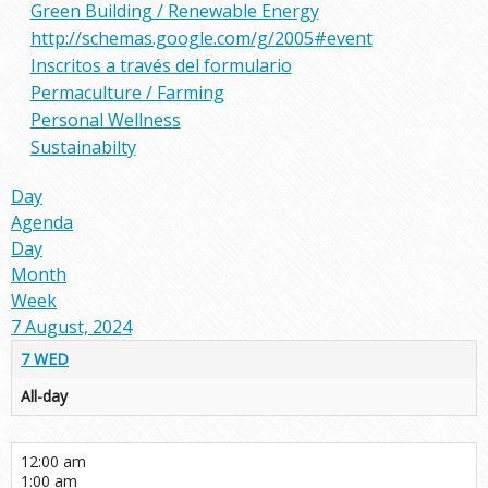
Green Building / Renewable Energy
http://schemas.google.com/g/2005#event
Inscritos a través del formulario
Permaculture / Farming
Personal Wellness
Sustainabilty
Day
Agenda
Day
Month
Week
7 August, 2024
7
WED
All-day
12:00 am
1:00 am