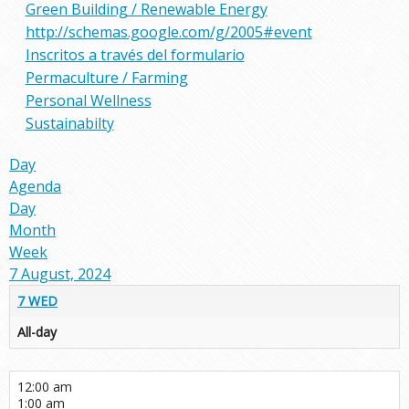
Green Building / Renewable Energy
http://schemas.google.com/g/2005#event
Inscritos a través del formulario
Permaculture / Farming
Personal Wellness
Sustainabilty
Day
Agenda
Day
Month
Week
7 August, 2024
7
WED
All-day
12:00 am
1:00 am