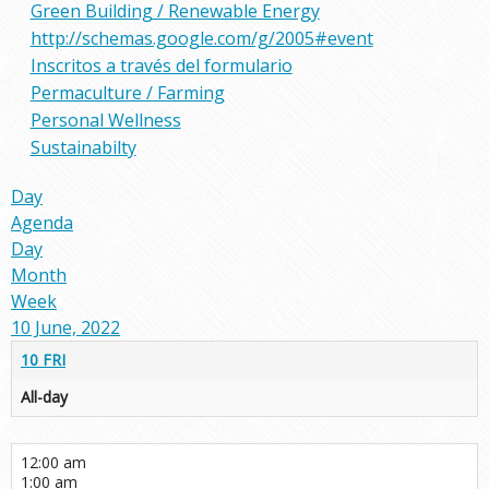
Green Building / Renewable Energy
http://schemas.google.com/g/2005#event
Inscritos a través del formulario
Permaculture / Farming
Personal Wellness
Sustainabilty
Day
Agenda
Day
Month
Week
10 June, 2022
10
FRI
All-day
12:00 am
1:00 am