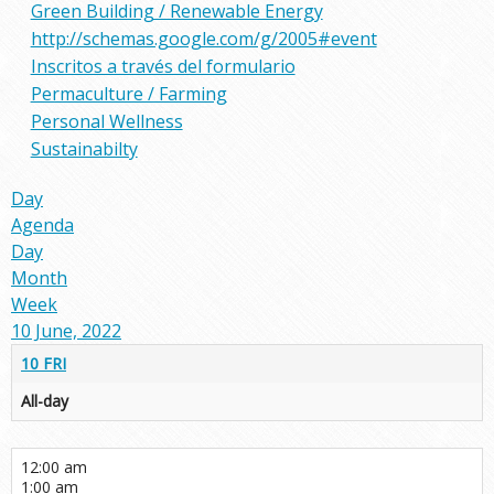
Green Building / Renewable Energy
http://schemas.google.com/g/2005#event
Inscritos a través del formulario
Permaculture / Farming
Personal Wellness
Sustainabilty
Day
Agenda
Day
Month
Week
10 June, 2022
10
FRI
All-day
12:00 am
1:00 am