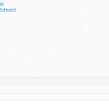
rgy
05#event