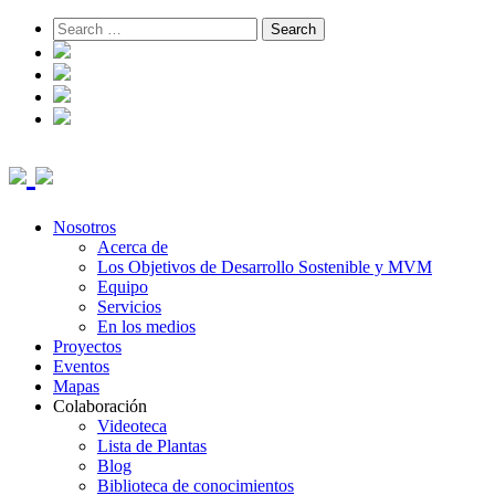
Skip
Search
to
for:
content
Nosotros
Acerca de
Los Objetivos de Desarrollo Sostenible y MVM
Equipo
Servicios
En los medios
Proyectos
Eventos
Mapas
Colaboración
Videoteca
Lista de Plantas
Blog
Biblioteca de conocimientos