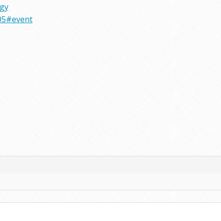
rgy
05#event