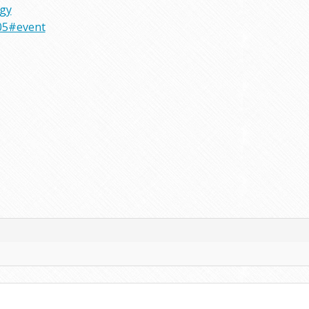
rgy
05#event