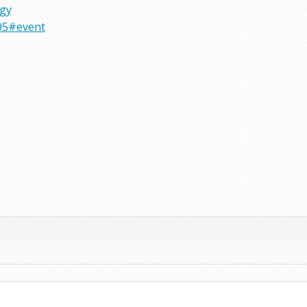
rgy
05#event