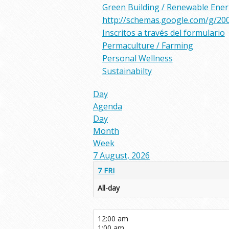
Green Building / Renewable Ene
http://schemas.google.com/g/20
Inscritos a través del formulario
Permaculture / Farming
Personal Wellness
Sustainabilty
Day
Agenda
Day
Month
Week
7 August, 2026
7
FRI
All-day
12:00 am
1:00 am