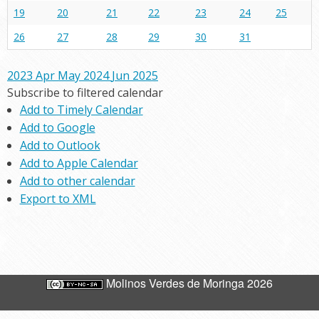
19
20
21
22
23
24
25
26
27
28
29
30
31
2023
Apr
May 2024
Jun
2025
Subscribe to filtered calendar
Add to Timely Calendar
Add to Google
Add to Outlook
Add to Apple Calendar
Add to other calendar
Export to XML
Molinos Verdes de Moringa 2026