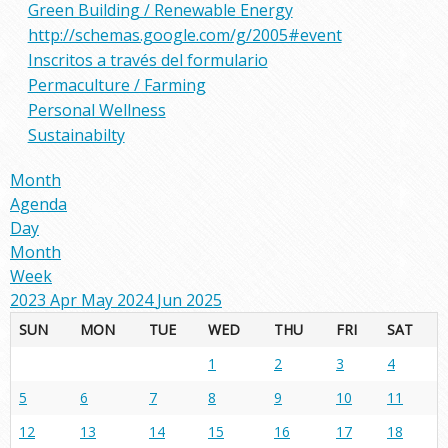
Green Building / Renewable Energy
http://schemas.google.com/g/2005#event
Inscritos a través del formulario
Permaculture / Farming
Personal Wellness
Sustainabilty
Month
Agenda
Day
Month
Week
2023
Apr
May 2024
Jun
2025
SUN
MON
TUE
WED
THU
FRI
SAT
1
2
3
4
5
6
7
8
9
10
11
12
13
14
15
16
17
18