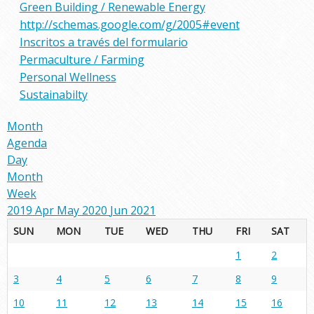
Green Building / Renewable Energy
http://schemas.google.com/g/2005#event
Inscritos a través del formulario
Permaculture / Farming
Personal Wellness
Sustainabilty
Month
Agenda
Day
Month
Week
2019
Apr
May 2020
Jun
2021
SUN
MON
TUE
WED
THU
FRI
SAT
1
2
3
4
5
6
7
8
9
10
11
12
13
14
15
16