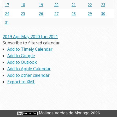
17
18
19
20
21
22
23
24
25
26
27
28
29
30
31
2019
Apr
May 2020
Jun
2021
Subscribe to filtered calendar
Add to Timely Calendar
Add to Google
Add to Outlook
Add to Apple Calendar
Add to other calendar
Export to XML
Molinos Verdes de Moringa 2026