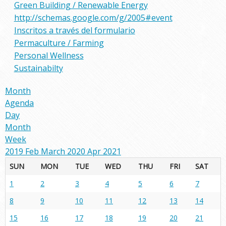
Green Building / Renewable Energy
http://schemas.google.com/g/2005#event
Inscritos a través del formulario
Permaculture / Farming
Personal Wellness
Sustainabilty
Month
Agenda
Day
Month
Week
2019
Feb
March 2020
Apr
2021
SUN
MON
TUE
WED
THU
FRI
SAT
1
2
3
4
5
6
7
8
9
10
11
12
13
14
15
16
17
18
19
20
21