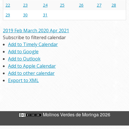
22
23
24
25
26
27
28
29
30
31
2019
Feb
March 2020
Apr
2021
Subscribe to filtered calendar
Add to Timely Calendar
Add to Google
Add to Outlook
Add to Apple Calendar
Add to other calendar
Export to XML
Molinos Verdes de Moringa 2026