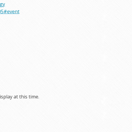
rgy
05#event
play at this time.