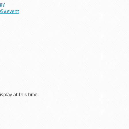
rgy
05#event
play at this time.