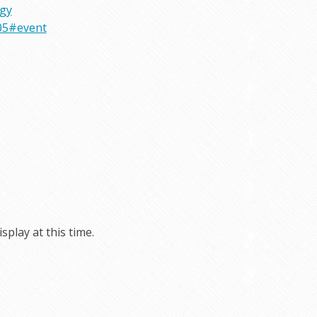
rgy
05#event
play at this time.