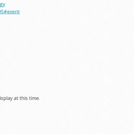
rgy
05#event
play at this time.