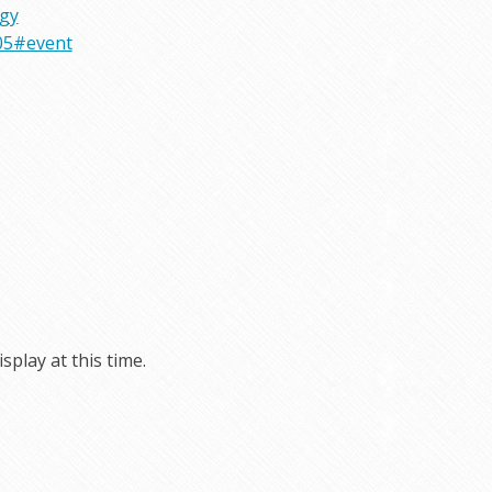
rgy
05#event
play at this time.