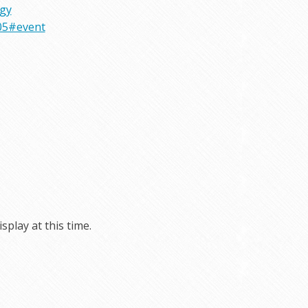
rgy
05#event
play at this time.