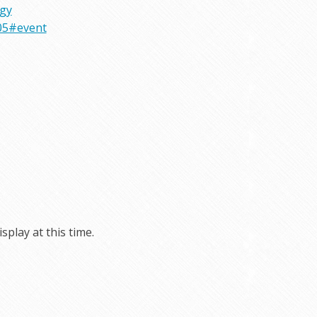
rgy
05#event
play at this time.