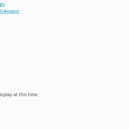
rgy
05#event
play at this time.