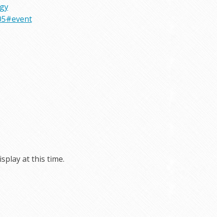
rgy
05#event
play at this time.