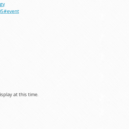
rgy
05#event
play at this time.