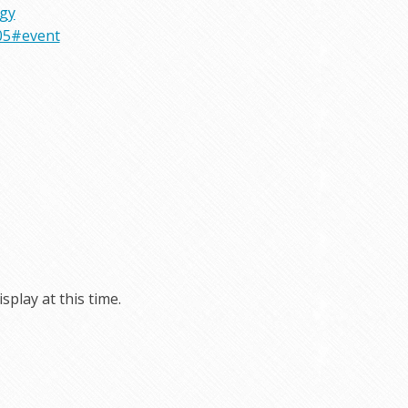
rgy
05#event
play at this time.